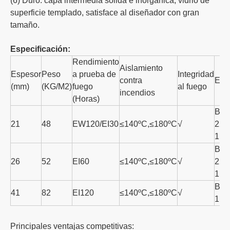
(6) Duro: capa intermedia sólida e inorgánica, vidrio de
superficie templado, satisface al diseñador con gran
tamaño.
Especificación:
Rendimiento
Aislamiento
Espesor
Peso
a prueba de
Integridad
contra
Est
(mm)
(KG/M2)
fuego
al fuego
incendios
(Horas)
BS 
21
48
EW120/EI30
≤140ºC,≤180ºC
√
22:
1.2
BS 
26
52
EI60
≤140ºC,≤180ºC
√
22:
1.2
BS 
41
82
EI120
≤140ºC,≤180ºC
√
1.2
Principales ventajas competitivas: