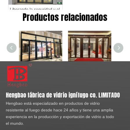
Liberando la seguridad y el
Productos relacionados
estilo: explorando el mundo
del acristalamiento
resistente al fuego
Sistema de partición de acristalamiento resistente al fuego de alta calidad
Partición resistente al fuego de 1 hora
Hengbao fábrica de vidrio ignífugo co. LIMITADO
Hengbao está especializado en productos de vidrio
resistente al fuego desde hace 24 años y tiene una amplia
experiencia en la producción y exportación de vidrio a todo
el mundo.