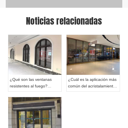
Noticias relacionadas
¿Qué son las ventanas
¿Cuál es la aplicación más
Entorno de fábrica
resistentes al fuego?
común del acristalamiento
Explorando ventanas
resistente al fuego?
resistentes al fuego