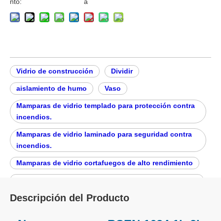
nto:
a
Vidrio de construcción
Dividir
aislamiento de humo
Vaso
Mamparas de vidrio templado para protección contra
incendios.
Mamparas de vidrio laminado para seguridad contra
incendios.
Mamparas de vidrio cortafuegos de alto rendimiento
Paredes de vidrio resistentes al fuego personalizadas
Descripción del Producto
Divisores de vidrio resistentes al fuego
Excelente resistencia a la intemperie