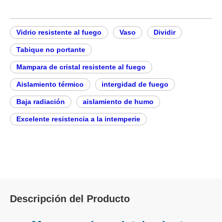
Preguntar
Añadir al carrito
Tipo:
Vidrio ignífugo
Estructura:
Sólido
Forma:
Cuadrado
Función:
Función ignífuga
Servicio po
Soporte técnico en
Garantía:
Soporte técnico en
stventa:
línea
línea