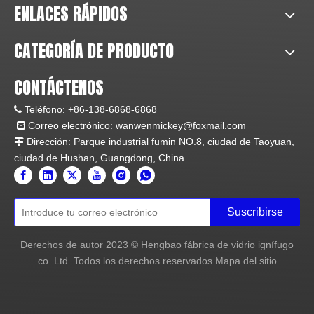
Heshan Hengbao está ubicado en el parque industrial
Fumin No.8 de la ciudad de Taoyuan, ciudad de Heshan,
Guangdong, China, y cubre un área de 25000 metros
cuadrados. Con todo tipo de personal profesional y
equipos de producción avanzados, Hengbao está
especializado en productos de vidrio ignífugo, tales
como: vidrio resistente al fuego, sistema de puertas y
ventanas con acristalamiento resistente al fuego,
mampara de acristalamiento resistente al fuego, ventana
y barrera contra humo ignífugas, etc.
Después de 20 años de desarrollo constante, Hengbao
se ha convertido con éxito en la vanguardia de la