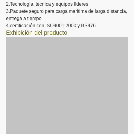
incendios
(Horas)
BS 
21
48
EW120/EI30
≤140ºC,≤180ºC
√
22:
1.2
BS 
26
52
EI60
≤140ºC,≤180ºC
√
22:
1.2
BS 
41
82
EI120
≤140ºC,≤180ºC
√
1.2
Principales ventajas competitivas:
1.Más de 20 años de experiencia en fabricación.
2.Tecnología, técnica y equipos líderes
3.Paquete seguro para carga marítima de larga distancia,
entrega a tiempo
4.certificación con ISO9001:2000 y BS476
Exhibición del producto