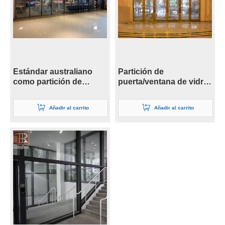
Estándar australiano
Partición de
como partición de
puerta/ventana de vidrio
acristalamiento
ignífugo Ei120 Fpos de
resistente al fuego
42 mm
Añadir al carrito
Añadir al carrito