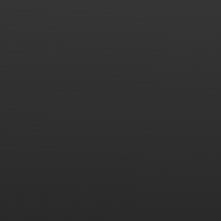
Con alta calidad y precio razonable, HENGBAO se
utiliza en muchos edificios importantes y nuestros
proyectos se encuentran en muchas provincias, como
Beijing, Shangdong, Guangxi, etc. Siempre brindaremos
productos y servicios de alta calidad para todos ustedes.
Mampara de cristal resistente al fuego
Tabique no portante
Aislamiento térmico