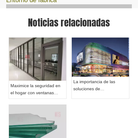
Entorno de fábrica
Noticias relacionadas
La importancia de las
Maximice la seguridad en
soluciones de
el hogar con ventanas
acristalamiento resistentes
resistentes al fuego de 1
al fuego en la arquitectura
hora: una guía completa
moderna
sobre ventanas resistentes
al fuego para uso
residencial