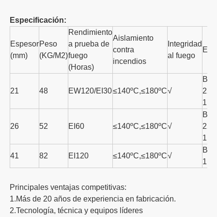
Especificación:
Rendimiento
Aislamiento
Espesor
Peso
a prueba de
Integridad
contra
Est
(mm)
(KG/M2)
fuego
al fuego
incendios
(Horas)
BS 
21
48
EW120/EI30
≤140ºC,≤180ºC
√
22:
1.2
BS 
26
52
EI60
≤140ºC,≤180ºC
√
22:
1.2
BS 
41
82
EI120
≤140ºC,≤180ºC
√
1.2
Principales ventajas competitivas:
1.Más de 20 años de experiencia en fabricación.
2.Tecnología, técnica y equipos líderes