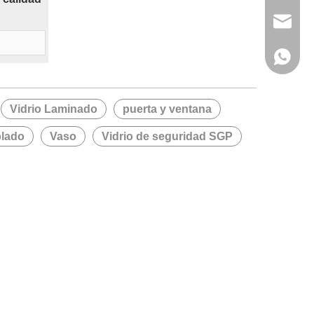
wanwenm
+86-138
Vidrio Laminado
puerta y ventana
plado
Vaso
Vidrio de seguridad SGP