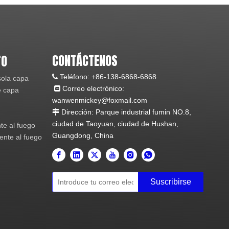
CONTÁCTENOS
TO
Teléfono:
+86-138-6868-6868

sola capa
Correo electrónico:

e capa
wanwenmickey@foxmail.com
Dirección: Parque industrial fumin NO.8,

ciudad de Taoyuan, ciudad de Hushan,
te al fuego
Guangdong, China
tente al fuego
Suscribirse