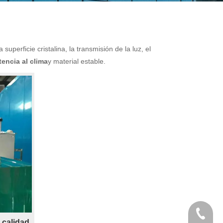
 superficie cristalina, la transmisión de la luz, el
tencia al clima
y material estable.
+86-138
 calidad