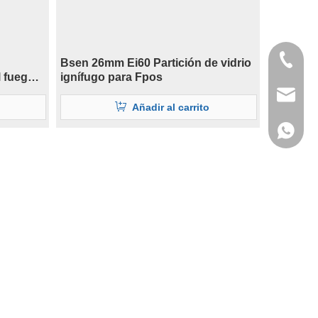
+86-138
Bsen 26mm Ei60 Partición de vidrio
l fuego
ignífugo para Fpos
wanwenm
Añadir al carrito
+86-138