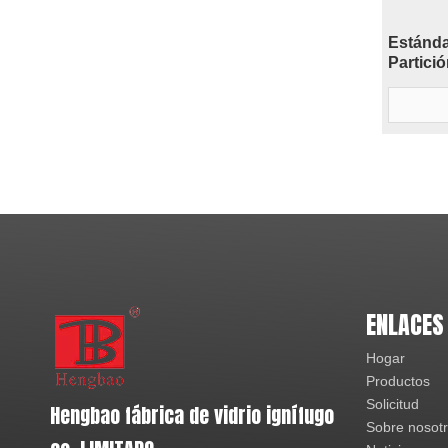
Estánda
Partici
resisten
ENLACES
Hogar
Productos
Solicitud
Hengbao fábrica de vidrio ignífugo
Sobre nosot