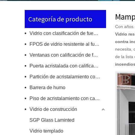
Mampa
Categoría de producto
Con años 
Vidrio con clasificación de fuego de una sola capa
Vidrio res
contra in
FPOS de vidrio resistente al fuego
necesita, 
Ventanas con calificación de fuego
de la list
incendios
Puerta acristalada con calificación de fuego
Partición de acristalamiento con calificación de fuego
Barrera de humo
Piso de acristalamiento con calificación de fuego/tragaluz
Vidrio de construcción
SGP Glass Laminted
Vidrio templado