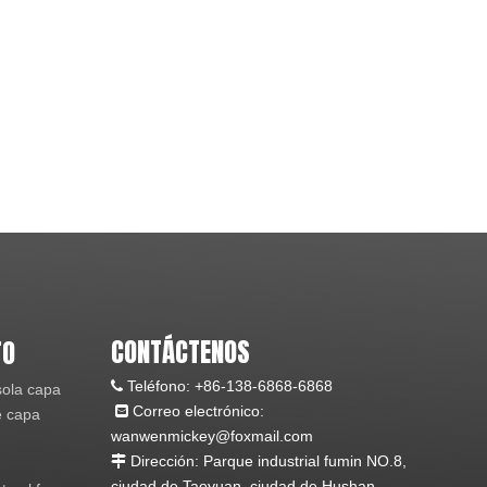
CONTÁCTENOS
TO
Teléfono:
+86-138-6868-6868

sola capa
Correo electrónico:

e capa
wanwenmickey@foxmail.com
Dirección: Parque industrial fumin NO.8,

ciudad de Taoyuan, ciudad de Hushan,