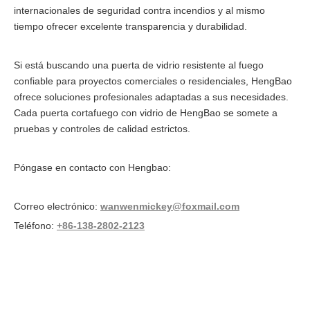
internacionales de seguridad contra incendios y al mismo
tiempo ofrecer excelente transparencia y durabilidad.
Si está buscando una puerta de vidrio resistente al fuego
confiable para proyectos comerciales o residenciales, HengBao
ofrece soluciones profesionales adaptadas a sus necesidades.
Cada puerta cortafuego con vidrio de HengBao se somete a
pruebas y controles de calidad estrictos.
Póngase en contacto con Hengbao:
Correo electrónico:
wanwenmickey@foxmail.com
Teléfono:
+86-138-2802-2123
Puerta de vidrio resistente al fuego
puerta resistente al fuego con vidrio
puerta con calificación de fuego