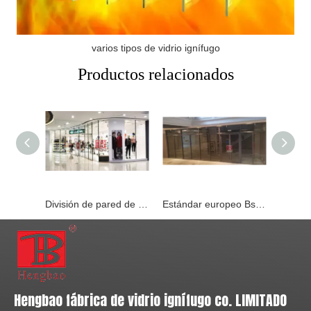
varios tipos de vidrio ignífugo
Productos relacionados
División de pared de vidrio con marco de acero inoxidable a prueba de calor resistente al fuego para construcción
Estándar europeo Bsen 1634 1h, 2h Partición de acristalamiento resistente al fuego
Hengbao fábrica de vidrio ignífugo co. LIMITADO