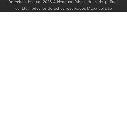
Derechos de autor
2023
© Hengbao fábrica de vidrio ignífugo
co. Ltd. Todos los derechos reservados
Mapa del sitio