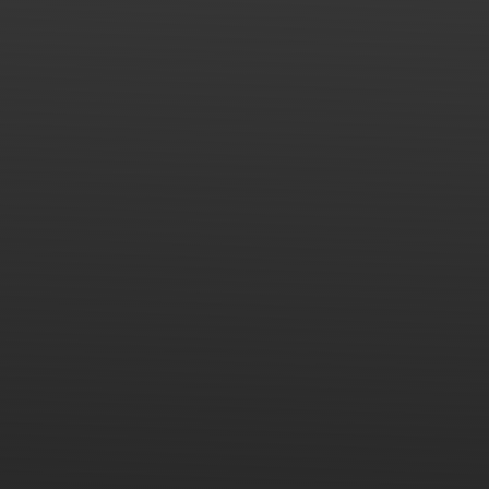
Heshan Hengbao está ubicado en el parque industrial
Fumin No.8 de la ciudad de Taoyuan, ciudad de Heshan,
Guangdong, China, y cubre un área de 25000 metros
cuadrados. Con todo tipo de personal profesional y
equipos de producción avanzados, Hengbao está
especializado en productos de vidrio ignífugo, tales
como: vidrio resistente al fuego, sistema de puertas y
ventanas con acristalamiento resistente al fuego,
mampara de acristalamiento resistente al fuego, ventana
y barrera contra humo ignífugas, etc.
Después de 20 años de desarrollo constante, Hengbao
se ha convertido con éxito en la vanguardia de la
industria y ha obtenido el reconocimiento nacional por su
tecnología avanzada, investigación y desarrollo