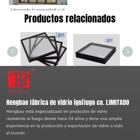
Liberando la seguridad y el
Productos relacionados
estilo: explorando el mundo
del acristalamiento
resistente al fuego
Vidrio resistente al fuego de 34 mm para pared sin marco con junta a tope
Tamaño grande de vidrio resistente al fuego Ei60
Hengbao fábrica de vidrio ignífugo co. LIMITADO
Hengbao está especializado en productos de vidrio
Entorno de fábrica
resistente al fuego desde hace 24 años y tiene una amplia
experiencia en la producción y exportación de vidrio a todo
el mundo.