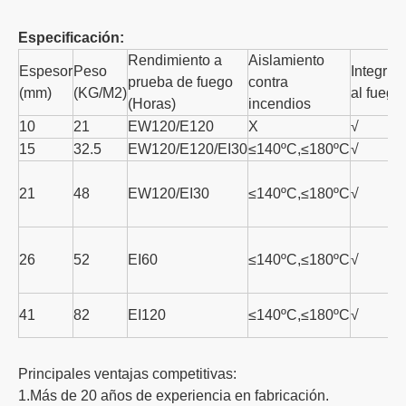
Especificación:
Rendimiento a
Aislamiento
Espesor
Peso
Integrid
prueba de fuego
contra
(mm)
(KG/M2)
al fuego
(Horas)
incendios
10
21
EW120/E120
X
√
15
32.5
EW120/E120/EI30
≤140ºC,≤180ºC
√
21
48
EW120/EI30
≤140ºC,≤180ºC
√
26
52
EI60
≤140ºC,≤180ºC
√
41
82
EI120
≤140ºC,≤180ºC
√
Principales ventajas competitivas:
1.Más de 20 años de experiencia en fabricación.