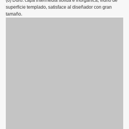
(2) Estable: sostenible, estable, 10 años de vida útil, 5
años de garantía; sin burbujas, color amarillento,
decoloración, desgomado;
(3) la capa intermedia resistente al fuego es inofensiva y
no tóxica, y protege el medio ambiente;
(4) Ultradelgado: 10 mm, 135 minutos e irradiancia,
creando el rendimiento más delgado y mejor del mundo.
(5) Aislamiento: Serie EI (integridad al fuego y
aislamiento térmico), reduce la temperatura en el lado no
expuesto de 1000 grados a 140 grados, pasó el estándar
BS476, BSEN, AS.
(6) Duro: capa intermedia sólida e inorgánica, vidrio de
superficie templado, satisface al diseñador con gran
tamaño.