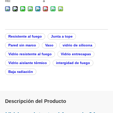
Añadir al carrito
Tipo:
Vidrio igníf
Estructura:
Sólido
ugo
Forma:
Cuadrad
o
Función:
Función igní
Transparencia:
Transpare
fuga
nte
Método de procesamie
Lechad
nto:
a