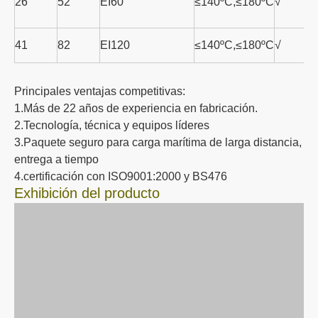
Especificación:
Rendimiento a
Aislamiento
Espesor
Peso
Integrid
prueba de fuego
contra
(mm)
(KG/M2)
al fuego
(Horas)
incendios
10
21
EW120/E120
X
√
15
32.5
EW120/E120/EI30
≤140ºC,≤180ºC
√
21
48
EW120/EI30
≤140ºC,≤180ºC
√
26
52
EI60
≤140ºC,≤180ºC
√
41
82
EI120
≤140ºC,≤180ºC
√
Principales ventajas competitivas:
1.Más de 22 años de experiencia en fabricación.
2.Tecnología, técnica y equipos líderes