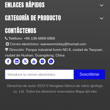
ENLACES RÁPIDOS
restaurantes, museos, oficinas del gobierno y otros
edificios.
Propósito: Crear una producción social más
CATEGORÍA DE PRODUCTO
segura y un entorno de vida verde.
CONTÁCTENOS
Fábrica
Teléfono:
+86-138-6868-6868

Correo electrónico:
wanwenmickey@foxmail.com

Dirección: Parque industrial fumin NO.8, ciudad de Taoyuan,

ciudad de Hushan, Guangdong, China
Suscribirse
Derechos de autor
2023
© Hengbao fábrica de vidrio ignífugo
co. Ltd. Todos los derechos reservados
Mapa del sitio