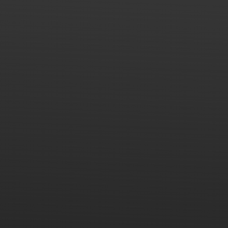
Heshan Hengbao está ubicado en el parque industrial
Fumin No.8 de la ciudad de Taoyuan, ciudad de Heshan,
Guangdong, China, y cubre un área de 25000 metros
cuadrados. Con todo tipo de personal profesional y