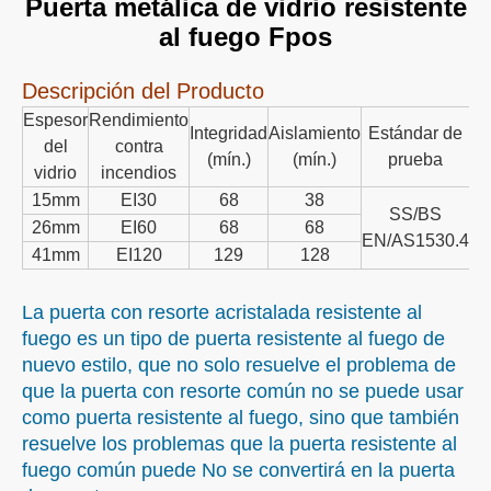
Puerta metálica de vidrio resistente
al fuego Fpos
Descripción del Producto
Espesor
Rendimiento
Integridad
Aislamiento
Estándar de
del
contra
(mín.)
(mín.)
prueba
vidrio
incendios
15mm
EI30
68
38
SS/BS
26mm
EI60
68
68
In
EN/AS1530.4
41mm
EI120
129
128
La puerta con resorte acristalada resistente al
fuego es un tipo de puerta resistente al fuego de
nuevo estilo, que no solo resuelve el problema de
que la puerta con resorte común no se puede usar
como puerta resistente al fuego, sino que también
resuelve los problemas que la puerta resistente al
fuego común puede No se convertirá en la puerta