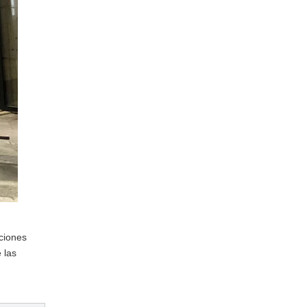
aciones
 las