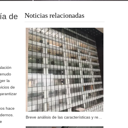
Noticias relacionadas
ía de
alación
 menudo
ger la
icios de
garantizar
 los hace
odernos.
Breve análisis de las características y requisitos funcionales del muro cortina de vidrio ignífugo
de