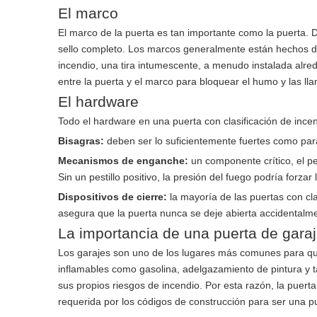
El marco
El marco de la puerta es tan importante como la puerta. D
sello completo. Los marcos generalmente están hechos d
incendio, una tira intumescente, a menudo instalada alre
entre la puerta y el marco para bloquear el humo y las ll
El hardware
Todo el hardware en una puerta con clasificación de incen
Bisagras:
deben ser lo suficientemente fuertes como para
Mecanismos de enganche:
un componente crítico, el p
Sin un pestillo positivo, la presión del fuego podría forzar 
Dispositivos de cierre:
la mayoría de las puertas con cla
asegura que la puerta nunca se deje abierta accidentalmen
La importancia de una puerta de garaj
Los garajes son uno de los lugares más comunes para q
inflamables como gasolina, adelgazamiento de pintura y t
sus propios riesgos de incendio. Por esta razón, la puer
requerida por los códigos de construcción para ser una pu