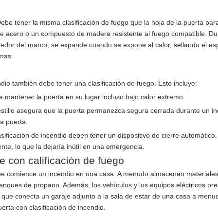
ebe tener la misma clasificación de fuego que la hoja de la puerta par
e acero o un compuesto de madera resistente al fuego compatible. Du
dedor del marco, se expande cuando se expone al calor, sellando el es
amas.
dio también debe tener una clasificación de fuego. Esto incluye:
 mantener la puerta en su lugar incluso bajo calor extremo.
estillo asegura que la puerta permanezca segura cerrada durante un in
la puerta.
sificación de incendio deben tener un dispositivo de cierre automático.
te, lo que la dejaría inútil en una emergencia.
e con calificación de fuego
ue comience un incendio en una casa. A menudo almacenan materiale
anques de propano. Además, los vehículos y los equipos eléctricos pr
ta que conecta un garaje adjunto a la sala de estar de una casa a menu
erta con clasificación de incendio.