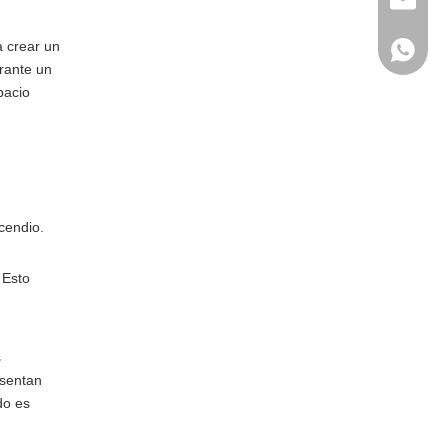
wanwenm
a crear un
+86-138
rante un
pacio
cendio.
 Esto
s
esentan
do es