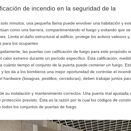
ificación de incendio en la seguridad de la
 solo minutos, una pequeña llama puede envolver una habitación y ex
o actúan como una barrera, compartimentando el fuego y evitando que s
s. Limita el daño estructural al edificio, protege los activos valiosos y
s para los ocupantes.
pidamente, las puertas con calificación de fuego para este propósito s
el calor extremo durante un período específico. Esta calificación, medi
ca cuánto tiempo el conjunto de la puerta puede contener un fuego. Es
a y les da a los bomberos una mejor oportunidad de controlar el incendi
 el hardware (bisagras, pestillos, cerraduras), deben trabajar juntos par
e su instalación y mantenimiento correctos. Una puerta mal ajustada 
rotección previsto. Esta es la razón por la cual los códigos de const
de todos los conjuntos de puertas de fuego.