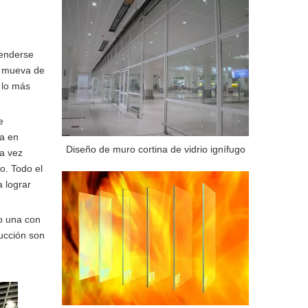
tenderse
e mueva de
, lo más
e
da en
Diseño de muro cortina de vidrio ignífugo
ta vez
o. Todo el
a lograr
o una con
rucción son