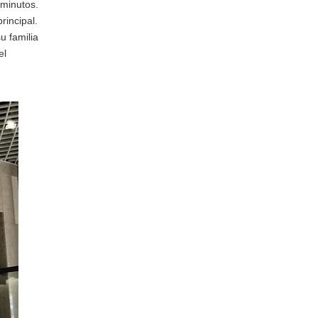
 minutos.
rincipal.
u familia
el