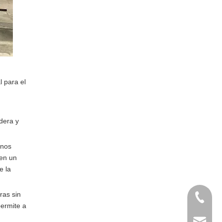
l para el
adera y
rnos
nen un
e la
ras sin
+86-138
permite a