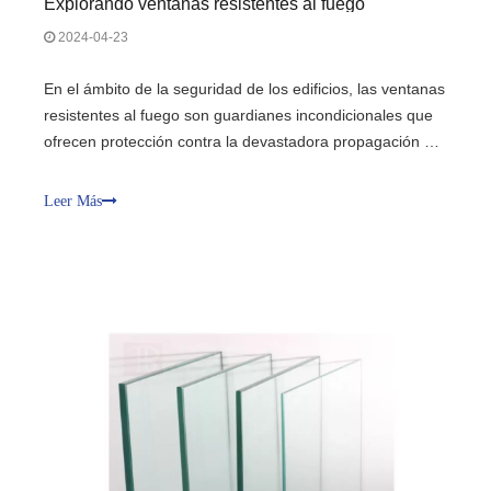
Explorando ventanas resistentes al fuego
2024-04-23
En el ámbito de la seguridad de los edificios, las ventanas
resistentes al fuego son guardianes incondicionales que
ofrecen protección contra la devastadora propagación de
las llamas. Estas ventanas especializadas, junto con las
ventanas y puertas comerciales resistentes al fuego, son
Leer Más
componentes fundamentales para fortalecer las
estructuras contra los riesgos de incendio. Este es