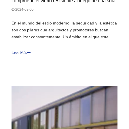
compruebe el vidrio resistente al fuego de una sola
capa en las soluciones de acristalamiento
2024-03-05
resistente al fuego FPOS
En el mundo del estilo moderno, la seguridad y la estética
son dos pilares que arquitectos y promotores buscan
estabilizar constantemente. Un ámbito en el que este
equilibrio es especialmente importante sigue siendo el de
las medidas de seguridad contra incendios. El vidrio
Leer Más
resistente al fuego se ha convertido en un elemento
importante en el estilo estructural.