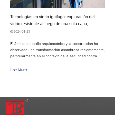
Tecnologías en vidrio ignífugo: exploración del
vidrio resistente al fuego de una sola capa,
piso/tragaluz acristalado resistente al fuego y vidrio
2024-01-23
resistente al fuego FPOS
El ámbito del estilo arquitectónico y la construcción ha
observado una transformación asombrosa recientemente,
particularmente en el contexto de la seguridad contra
incendios. Los materiales convencionales resistentes al
fuego normalmente presentaban desafíos para los
Leer Más
ingenieros, limitando la versatilidad del diseño y las
posibilidades visuales. Sin embargo, las innovaciones en