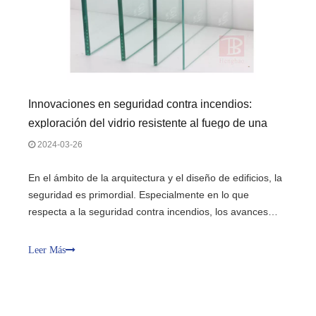
Innovaciones en seguridad contra incendios:
exploración del vidrio resistente al fuego de una
sola capa y del vidrio resistente al fuego FPOS
2024-03-26
En el ámbito de la arquitectura y el diseño de edificios, la
seguridad es primordial. Especialmente en lo que
respecta a la seguridad contra incendios, los avances
continúan evolucionando, impulsando el desarrollo de
materiales y tecnologías innovadores. Entre estos
Leer Más
avances se encuentran el vidrio resistente al fuego de
una sola capa y el vidrio resistente al fuego FPOS, rev.