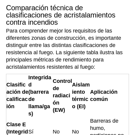
Comparación técnica de
clasificaciones de acristalamientos
contra incendios
Para comprender mejor los requisitos de las
diferentes zonas de construcción, es importante
distinguir entre las distintas clasificaciones de
resistencia al fuego. La siguiente tabla ilustra las
principales métricas de rendimiento para
acristalamientos resistentes al fuego:
Integrida
Control
Clasific
d
Aislam
de
ación de
(barrera
iento
Aplicación
radiaci
calificac
de
térmic
común
ón
ión
llama/ga
o (EI)
(EW)
s)
Barreras de
Clase E
humo,
(Integrid
Sí
No
No