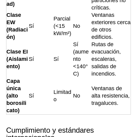
particiones no
ad)
críticas.
Clase
Ventanas
Parcial
EW
exteriores cerca
Sí
(<15
No
(Radiaci
de otros
kW/m²)
ón)
edificios.
Sí
Rutas de
Clase EI
(aume
evacuación,
(Aislami
Sí
Sí
nto
escaleras,
ento)
<140°
salidas de
C)
incendios.
Capa
única
Ventanas de
Limitad
(alto
Sí
No
alta resistencia,
o
borosili
tragaluces.
cato)
Cumplimiento y estándares