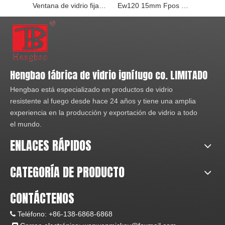
Ventana de vidrio fija con aislamiento térmico de tiempo de calificación de 60 minutos con certificado BS
Ew120 15mm Fpos Vidrio resistente al fuego/ventana fija BS476
Hengbao fábrica de vidrio ignífugo co. LIMITADO
Hengbao está especializado en productos de vidrio
resistente al fuego desde hace 24 años y tiene una amplia
experiencia en la producción y exportación de vidrio a todo
el mundo.
ENLACES RÁPIDOS
CATEGORÍA DE PRODUCTO
CONTÁCTENOS
Teléfono:
+86-138-6868-6868
