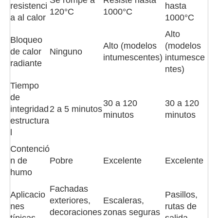
Se rompe a
Resiste hasta
resistenci
hasta
120°C
1000°C
a al calor
1000°C
Alto
Bloqueo
Alto (modelos
(modelos
de calor
Ninguno
intumescentes)
intumesce
radiante
ntes)
Tiempo
de
30 a 120
30 a 120
integridad
2 a 5 minutos
minutos
minutos
estructura
l
Contenció
n de
Pobre
Excelente
Excelente
humo
Fachadas
Aplicacio
Pasillos,
exteriores,
Escaleras,
nes
rutas de
decoraciones
zonas seguras