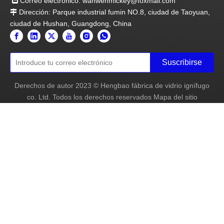
Correo electrónico:
wanwenmickey@foxmail.com

Dirección: Parque industrial fumin NO.8, ciudad de Taoyuan,

ciudad de Hushan, Guangdong, China
Suscribirse
Derechos de autor
2023
© Hengbao fábrica de vidrio ignífugo
co. Ltd. Todos los derechos reservados
Mapa del sitio