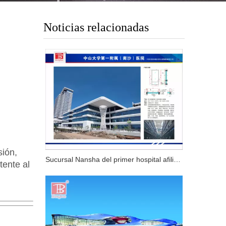
Noticias relacionadas
sión,
Sucursal Nansha del primer hospital afiliado de la Universidad Sun Yat-sen-GuangZhou China
tente al